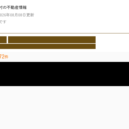
村の不動産情報
2026年08月08日更新
です
業者
イベント情報
施工事例
お客様の声
会社情報
cture
Event
Works
Voice
Company
72
件