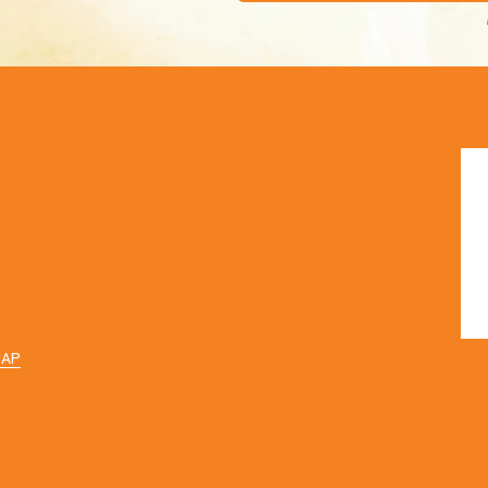
ホ
会
代
ス
お
MAP