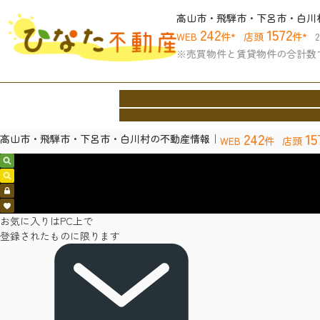
高山市・飛騨市・下呂市・白川
242
1572
WEB
件*
店頭
件*
※売買物件と賃貸物件の合計数
ホーム
買いたい
借りたい
売りたい
協力
Home
Buy
Rent
Sell
Archite
242
15
高山市・飛騨市・下呂市・白川村の不動産情報｜
WEB
件
店頭
売買物件検索
賃貸物件検索
会員ログイン
お気に入り
お気に入りはPC上で
登録されたものに限ります
お問い合わせ