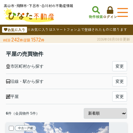
高山市･飛騨市･下呂市･白川村の不動産情報
物件検索
ログイン
※お気に入りはスマートフォン上で登録されたものに限ります
お気に入り
242
1572
2026年08月08日更新
WEB
件
店頭
件
平屋の売買物件
市区町村から探す
変更
沿線・駅から探す
変更
平屋
変更
6
件（会員物件 5件）
中古一戸建