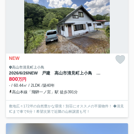
NEW
高山市清見町上小鳥
2026/6/26NEW 戸建 高山市清見町上小鳥 800万
800
万円
- / 60.44㎡ / 2LDK /築40年
高山本線「飛騨一ノ宮」駅 徒歩391分
敷地広々172坪の自然豊かな環境！別荘にオススメの平屋物件！ ◆清見
ICまで車で6分！希望次第で近隣の山林譲渡も可！