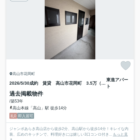
高山市花岡町
東進アパー
2026/5/30成約 賃貸 高山市花岡町 3.5万（2026/3/15新規）
ト
過去掲載物件
/築53年
高山本線「高山」駅 徒歩14分
礼0
即入居可
ジャンボあらき高山店から徒歩2分、高山駅から徒歩14分！キレイな内
装、広めのキッチンで、料理好きには嬉しい3口コンロ付き...
もっと見