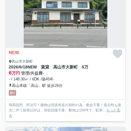
NEW
高山市大新町
2026/6/18NEW 賃貸 高山市大新町 6万
6
万円
管理/共益費-
- / 148.30㎡ / 6DK /築45年
高山本線「高山」駅 徒歩26分
敷0
簡易宿所、民泊可！建物は現状有姿の契約の為、敷金不要！退去時も過
失に伴う損害以外は、現状回復不要。敷地は109坪で、駐車...
もっと見
る