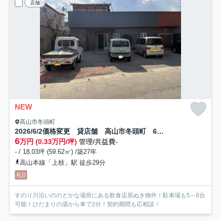
店舗
NEW
高山市冬頭町
2026/6/2価格変更 貸店舗 高山市冬頭町 6万（2026/4/30新規）
6
万円 (0.33万円/坪)
管理/共益費-
- / 18.03坪 (59.62㎡) /築27年
高山本線「上枝」駅 徒歩29分
礼0
すのり川沿いののどかな場所にある飲食店居ぬき物件！駐車場も5～8台
可能！ひだまりの湯から車で2分！契約期間も応相談！