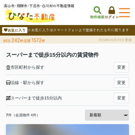
高山市･飛騨市･下呂市･白川村の不動産情報
物件検索
ログイン
※お気に入りはスマートフォン上で登録されたものに限ります
お気に入り
242
1572
2026年08月09日更新
WEB
件
店頭
件
スーパーまで徒歩15分以内の賃貸物件
市区町村から探す
変更
沿線・駅から探す
変更
スーパーまで徒歩15分以内
変更
7
件（会員物件 4件）