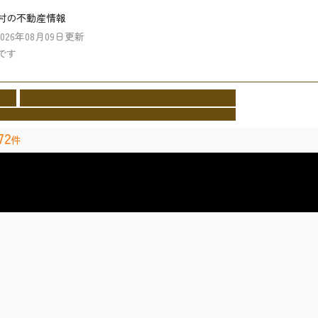
村の不動産情報
2026年08月09日更新
です
業者
イベント情報
施工事例
お客様の声
会社情報
cture
Event
Works
Voice
Company
72
件