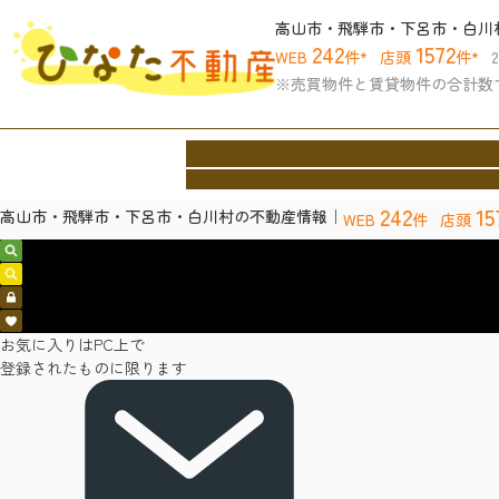
高山市・飛騨市・下呂市・白川
242
1572
WEB
件*
店頭
件*
※売買物件と賃貸物件の合計数
ホーム
買いたい
借りたい
売りたい
協力
Home
Buy
Rent
Sell
Archite
242
15
高山市・飛騨市・下呂市・白川村の不動産情報｜
WEB
件
店頭
売買物件検索
賃貸物件検索
会員ログイン
お気に入り
お気に入りはPC上で
登録されたものに限ります
お問い合わせ