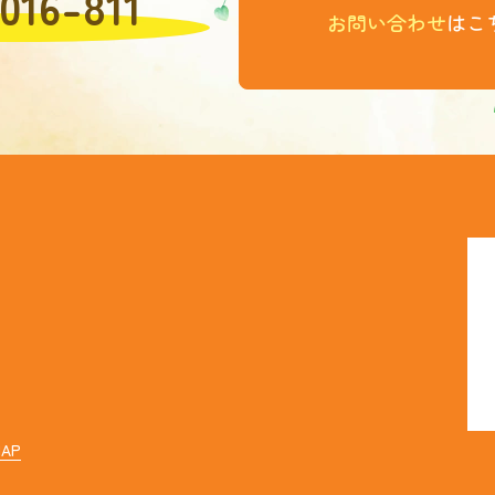
016-811
お問い合わせ
はこ
ホ
会
代
ス
お
MAP