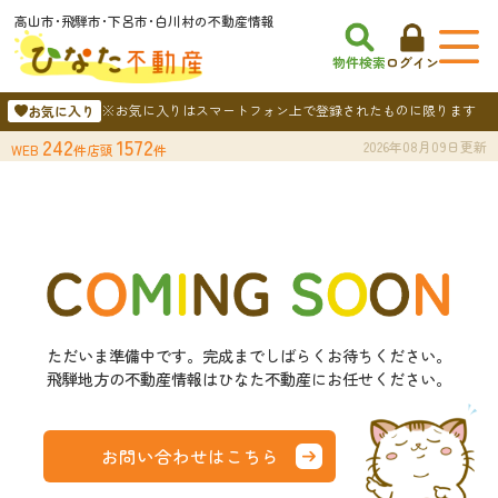
高山市･飛騨市･下呂市･白川村の不動産情報
物件検索
ログイン
※お気に入りはスマートフォン上で登録されたものに限ります
お気に入り
242
1572
2026年08月09日更新
WEB
件
店頭
件
ただいま準備中です。完成までしばらくお待ちください。
飛騨地方の不動産情報はひなた不動産にお任せください。
お問い合わせはこちら