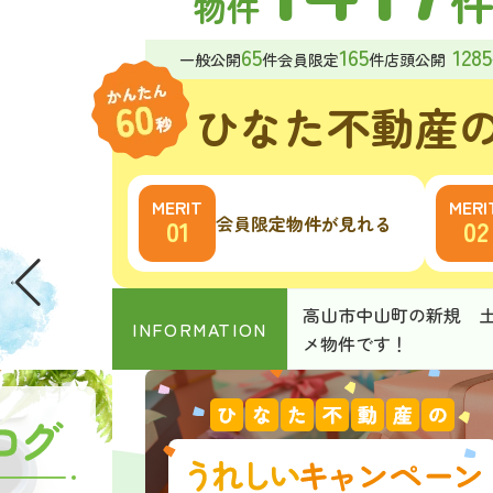
物件
65
165
1285
一般公開
件
会員限定
件
店頭公開
ひなた不動産
会員限定物件が見れる
高山市中山町の新規 土
INFORMATION
メ物件です！