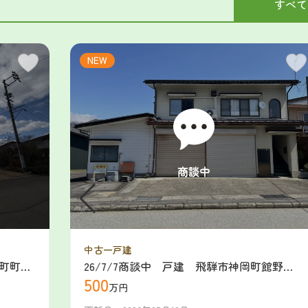
すべて
NEW
中古一戸建
川町町
26/7/7商談中 戸建 飛騨市神岡町館野
500
町 500万（2026/4/29新規）
万円