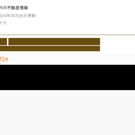
村の不動産情報
2026年08月08日更新
です
業者
イベント情報
施工事例
お客様の声
会社情報
cture
Event
Works
Voice
Company
72
件