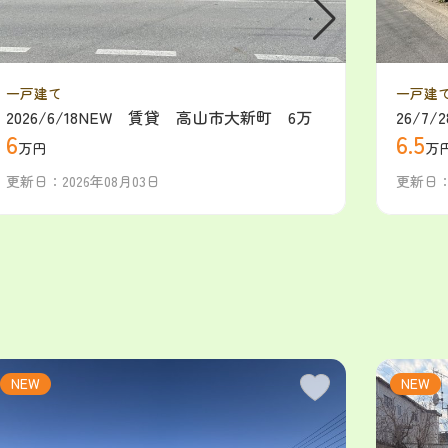
一戸建て
一戸建
2026/6/18NEW 賃貸 高山市大新町 6万
26/7
6
6.5
万円
万円
万
更新日：2026年08月03日
更新日：2
NEW
NEW