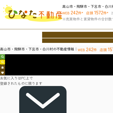
高山市・飛騨市・下呂市・白川
242
1572
WEB
件*
店頭
件*
※売買物件と賃貸物件の合計数
ホーム
買いたい
借りたい
売りたい
協力
Home
Buy
Rent
Sell
Archite
242
15
高山市・飛騨市・下呂市・白川村の不動産情報｜
WEB
件
店頭
売買物件検索
賃貸物件検索
会員ログイン
お気に入り
お気に入りはPC上で
登録されたものに限ります
お問い合わせ