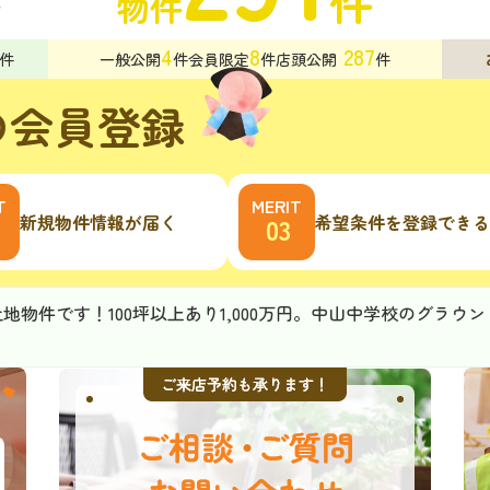
件
件
物件
4
8
287
件
一般公開
件
会員限定
件
店頭公開
件
の会員登録
新規物件情報が届く
希望条件を登録できる
地物件です！100坪以上あり1,000万円。中山中学校のグラウ