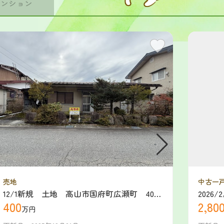
マンション
売地
中古一
12/1新規 土地 高山市国府町広瀬町 400
202
400
2,80
万
2800
万円