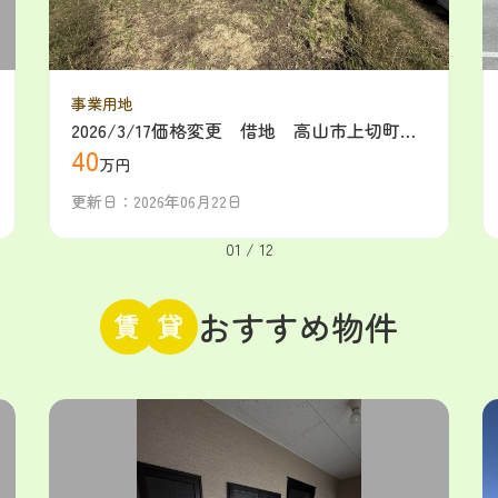
事業用地
2026/3/17価格変更 借地 高山市上切町
40
月額40万（2025/11/26新規）
万円
更新日：2026年06月22日
01
/
12
おすすめ物件