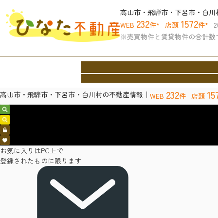
高山市・飛騨市・下呂市・白川
232
1572
WEB
件*
店頭
件*
※売買物件と賃貸物件の合計数
ホーム
買いたい
借りたい
売りたい
協力
Home
Buy
Rent
Sell
Archite
232
15
高山市・飛騨市・下呂市・白川村の不動産情報｜
WEB
件
店頭
売買物件検索
賃貸物件検索
会員ログイン
お気に入り
お気に入りはPC上で
登録されたものに限ります
お問い合わせ