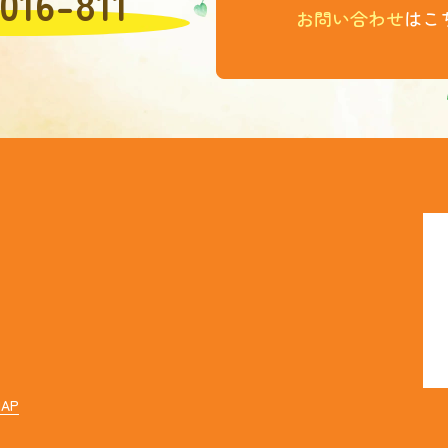
016-811
お問い合わせ
はこ
ホ
会
代
ス
お
MAP