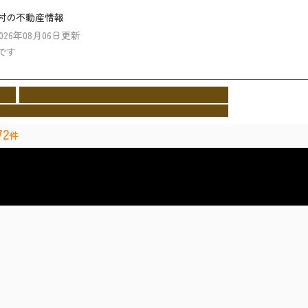
村の不動産情報
2026年08月06日更新
です
業者
イベント情報
施工事例
お客様の声
会社情報
cture
Event
Works
Voice
Company
72
件