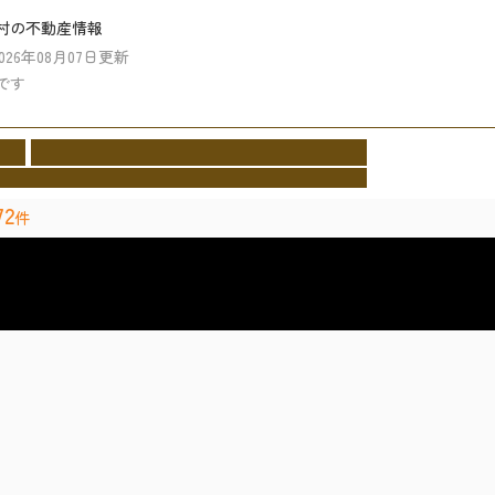
村の不動産情報
2026年08月07日更新
です
業者
イベント情報
施工事例
お客様の声
会社情報
cture
Event
Works
Voice
Company
72
件