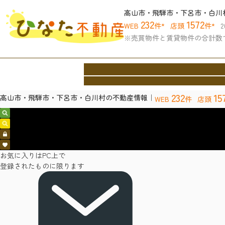
高山市・飛騨市・下呂市・白川
232
1572
WEB
件*
店頭
件*
※売買物件と賃貸物件の合計数
ホーム
買いたい
借りたい
売りたい
協力
Home
Buy
Rent
Sell
Archite
232
15
高山市・飛騨市・下呂市・白川村の不動産情報｜
WEB
件
店頭
売買物件検索
賃貸物件検索
会員ログイン
お気に入り
お気に入りはPC上で
登録されたものに限ります
お問い合わせ