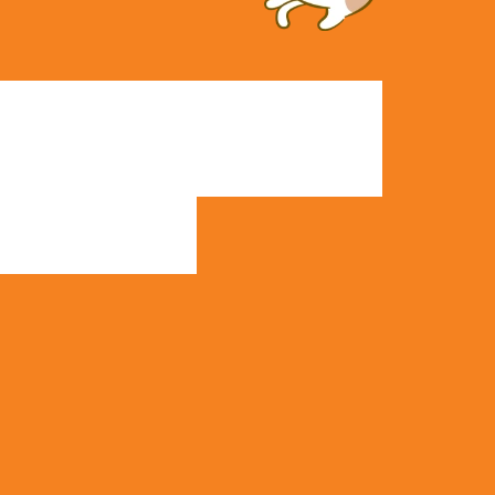
ーム
売買物件検索
協力業者
会員登録
社概要
購入の流れ
イベント情報
ログイン
表あいさつ
売却の流れ
施工事例
売却査定依頼
タッフ紹介
賃貸物件検索
客様の声
空き家管理･見廻り