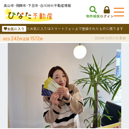
高山市･飛騨市･下呂市･白川村の不動産情報
物件検索
ログイン
※お気に入りはスマートフォン上で登録されたものに限ります
お気に入り
242
1572
2026年08月07日更新
WEB
件
店頭
件