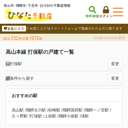
高山市･飛騨市･下呂市･白川村の不動産情報
物件検索
ログイン
※お気に入りはスマートフォン上で登録されたものに限ります
お気に入り
232
1572
2026年08月06日更新
WEB
件
店頭
件
高山本線 打保駅の戸建て一覧
打保駅
変更
条件から探す
変更
おすすめの駅
高山駅
/
飛騨古川駅
/
杉崎駅
/
飛騨国府駅
/
飛騨一ノ宮駅
/
久々野駅
/
打保駅
/
上枝駅
/
飛騨小坂駅
/
渚駅