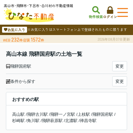
高山市･飛騨市･下呂市･白川村の不動産情報
物件検索
ログイン
※お気に入りはスマートフォン上で登録されたものに限ります
お気に入り
232
1572
2026年08月07日更新
WEB
件
店頭
件
高山本線 飛騨国府駅の土地一覧
飛騨国府駅
変更
条件から探す
変更
おすすめの駅
高山駅
/
飛騨古川駅
/
飛騨一ノ宮駅
/
上枝駅
/
飛騨国府駅
/
杉崎駅
/
角川駅
/
飛騨萩原駅
/
北濃駅
/
禅昌寺駅