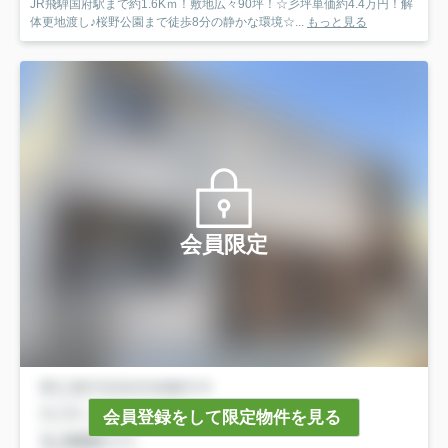
JR飛騨国府駅まで約1.6Kｍ！敷地広々90坪！☆彡坪単価約4.4万円！解
体更地渡し♪桜野公園まで徒歩8分の静かな環境☆...
もっと見る
会員限定
会員登録をして限定物件を見る