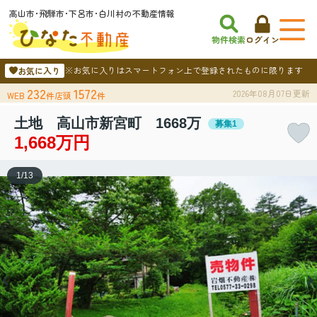
高山市･飛騨市･下呂市･白川村の不動産情報
物件検索
ログイン
※お気に入りはスマートフォン上で登録されたものに限ります
お気に入り
232
1572
2026年08月07日更新
WEB
件
店頭
件
土地 高山市新宮町 1668万
募集1
1,668万円
1
/
13