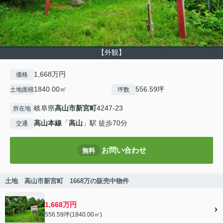
【外観】
1,668万円
価格
1840.00㎡
556.59坪
土地面積
坪数
岐阜県
高山市
新宮町
4247-23
所在地
高山本線
「
高山
」駅 徒歩70分
交通
お問い合わせ
無料
土地 高山市新宮町 1668万の販売中物件
1,668万円
556.59坪(1840.00㎡)