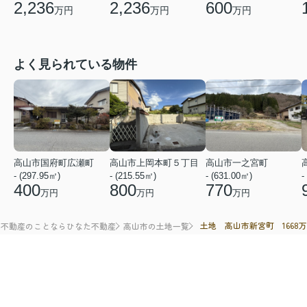
2,236
2,236
600
万円
万円
万円
よく見られている物件
高山市国府町広瀬町
高山市上岡本町５丁目
高山市一之宮町
- (297.95㎡)
- (215.55㎡)
- (631.00㎡)
-
400
800
770
万円
万円
万円
土地 高山市新宮町 1668
の不動産のことならひなた不動産
高山市の土地一覧