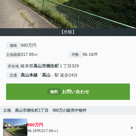
【外観】
980万円
価格
317.89㎡
96.16坪
土地面積
坪数
岐阜県
高山市
桐生町
１丁目329
所在地
高山本線
「
高山
」駅 徒歩24分
交通
お問い合わせ
無料
土地 高山市桐生町1丁目 980万の販売中物件
980万円
96.16坪(317.89㎡)