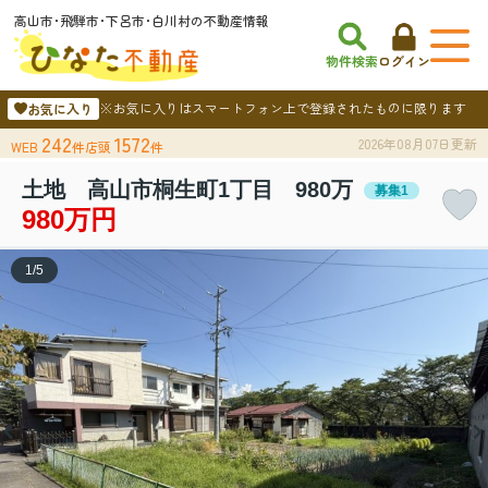
高山市･飛騨市･下呂市･白川村の不動産情報
物件検索
ログイン
※お気に入りはスマートフォン上で登録されたものに限ります
お気に入り
242
1572
2026年08月07日更新
WEB
件
店頭
件
土地 高山市桐生町1丁目 980万
募集1
980万円
1
/
5