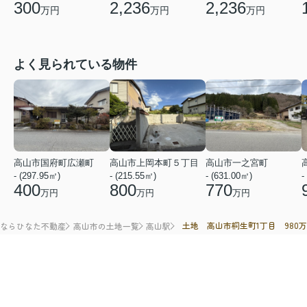
300
2,236
2,236
万円
万円
万円
よく見られている物件
高山市国府町広瀬町
高山市上岡本町５丁目
高山市一之宮町
- (297.95㎡)
- (215.55㎡)
- (631.00㎡)
-
400
800
770
万円
万円
万円
土地 高山市桐生町1丁目 980万
ならひなた不動産
高山市の土地一覧
高山駅