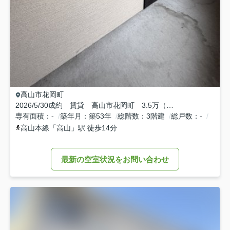
高山市
花岡町
2026/5/30成約 賃貸 高山市花岡町 3.5万（2026/3/15新規）
専有面積
-
築年月
築53年
総階数
3階建
総戸数
-
高山本線
「
高山
」駅 徒歩14分
最新の空室状況をお問い合わせ