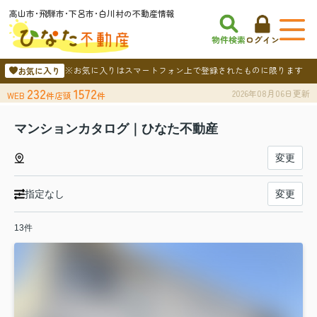
高山市･飛騨市･下呂市･白川村の不動産情報
物件検索
ログイン
※お気に入りはスマートフォン上で登録されたものに限ります
お気に入り
232
1572
2026年08月06日更新
WEB
件
店頭
件
マンションカタログ｜ひなた不動産
変更
指定なし
変更
13件