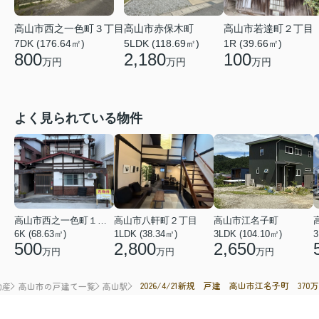
高山市若達町２丁目
高山市西之一色町３丁目
高山市赤保木町
1R (39.66㎡)
7DK (176.64㎡)
5LDK (118.69㎡)
100
800
2,180
万円
万円
万円
よく見られている物件
高山市西之一色町１丁目
高山市八軒町２丁目
高山市江名子町
6K (68.63㎡)
1LDK (38.34㎡)
3LDK (104.10㎡)
3
500
2,800
2,650
万円
万円
万円
2026/4/21新規 戸建 高山市江名子町 370万
動産
高山市の戸建て一覧
高山駅