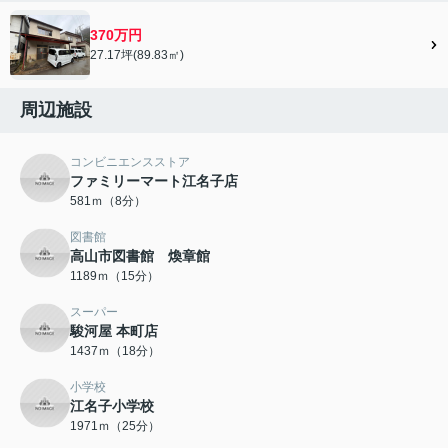
370万円
27.17坪(89.83㎡)
周辺施設
コンビニエンスストア
ファミリーマート江名子店
581ｍ（8分）
図書館
高山市図書館 煥章館
1189ｍ（15分）
スーパー
駿河屋 本町店
1437ｍ（18分）
小学校
江名子小学校
1971ｍ（25分）