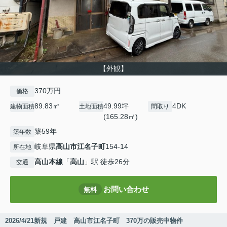
【外観】
370万円
価格
89.83㎡
49.99坪
4DK
建物面積
土地面積
間取り
(165.28㎡)
築59年
築年数
岐阜県
高山市
江名子町
154-14
所在地
高山本線
「
高山
」駅 徒歩26分
交通
お問い合わせ
無料
2026/4/21新規 戸建 高山市江名子町 370万の販売中物件