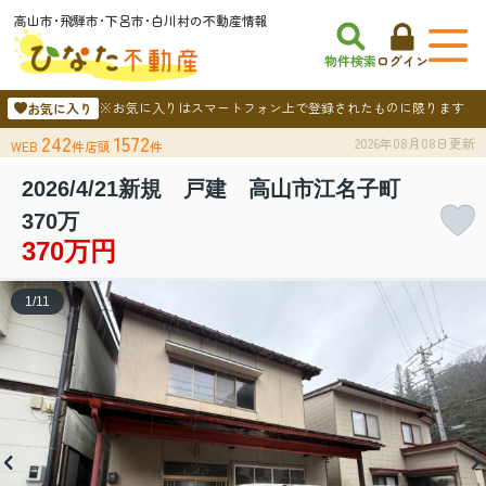
高山市･飛騨市･下呂市･白川村の不動産情報
物件検索
ログイン
※お気に入りはスマートフォン上で登録されたものに限ります
お気に入り
242
1572
2026年08月08日更新
WEB
件
店頭
件
2026/4/21新規 戸建 高山市江名子町
370万
370万円
1
/
11