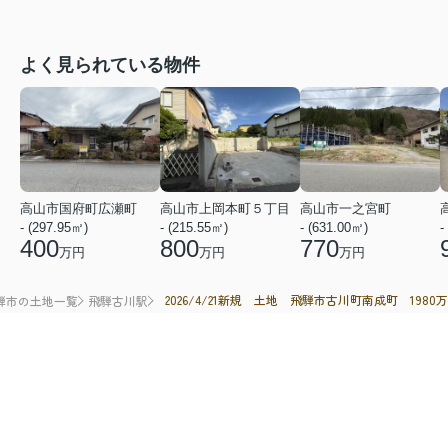
よく見られている物件
高山市国府町広瀬町
高山市上岡本町５丁目
高山市一之宮町
- (297.95㎡)
- (215.55㎡)
- (631.00㎡)
-
400
800
770
万円
万円
万円
2026/4/21新規 土地 飛騨市古川町南成町 1980万
騨市の土地一覧
飛騨古川駅