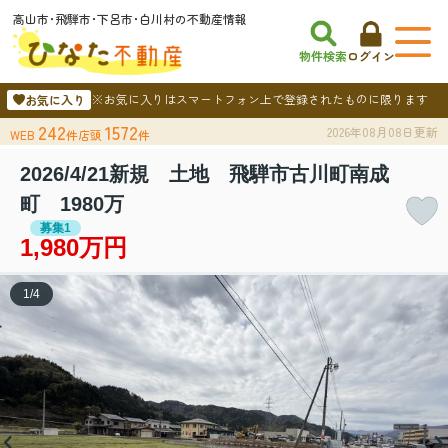
高山市･飛騨市･下呂市･白川村の不動産情報
物件検索
ログイン
※お気に入りはスマートフォン上で登録されたものに限ります
お気に入り
242
1572
2026年08月08日更新
WEB
件
店頭
件
2026/4/21新規 土地 飛騨市古川町南成
町 1980万
募集1
1,980万円
1
/
4