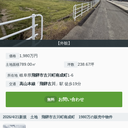
【外観】
1,980万円
価格
789.00㎡
238.67坪
土地面積
坪数
岐阜県
飛騨市
古川町南成町
1-6
所在地
高山本線
「
飛騨古川
」駅 徒歩19分
交通
お問い合わせ
無料
2026/4/21新規 土地 飛騨市古川町南成町 1980万の販売中物件