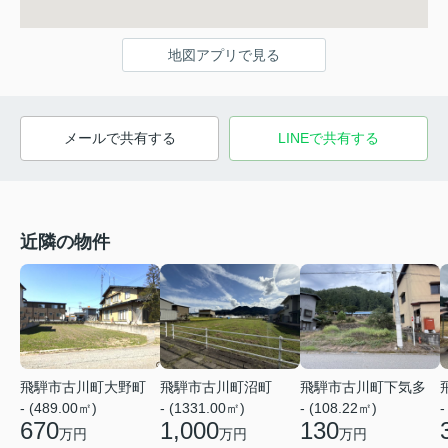
地図アプリで見る
メールで共有する
LINEで共有する
近隣の物件
飛騨市古川町大野町
飛騨市古川町沼町
飛騨市古川町下気多
- (489.00㎡)
- (1331.00㎡)
- (108.22㎡)
-
670
1,000
130
万円
万円
万円