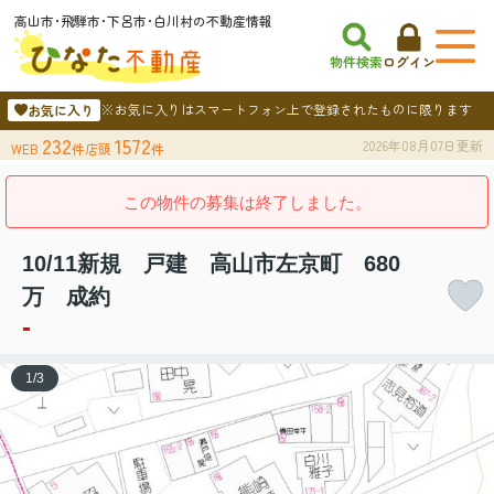
高山市･飛騨市･下呂市･白川村の不動産情報
物件検索
ログイン
※お気に入りはスマートフォン上で登録されたものに限ります
お気に入り
232
1572
2026年08月07日更新
WEB
件
店頭
件
この物件の募集は終了しました。
10/11新規 戸建 高山市左京町 680
万 成約
-
1
/
3