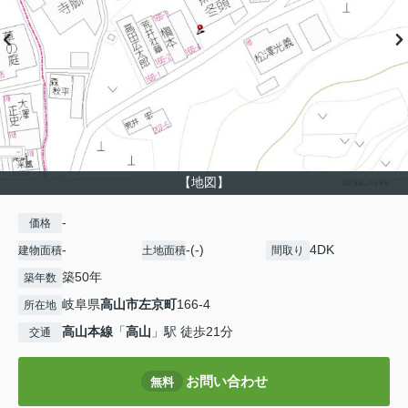
【地図】
-
価格
-
-(-)
4DK
建物面積
土地面積
間取り
築50年
築年数
岐阜県
高山市
左京町
166-4
所在地
高山本線
「
高山
」駅 徒歩21分
交通
お問い合わせ
無料