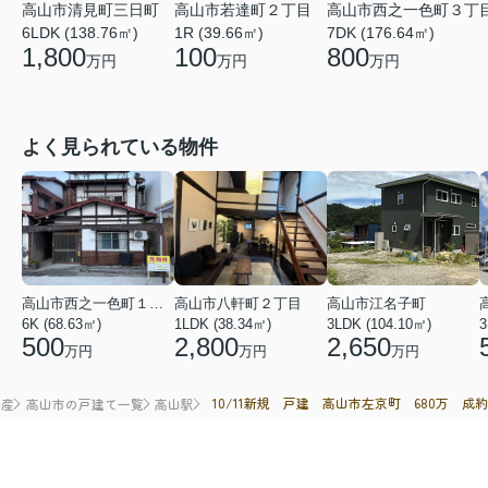
高山市若達町２丁目
高山市清見町三日町
高山市西之一色町３丁
1R (39.66㎡)
6LDK (138.76㎡)
7DK (176.64㎡)
100
1,800
800
万円
万円
万円
よく見られている物件
高山市西之一色町１丁目
高山市八軒町２丁目
高山市江名子町
6K (68.63㎡)
1LDK (38.34㎡)
3LDK (104.10㎡)
3
500
2,800
2,650
万円
万円
万円
10/11新規 戸建 高山市左京町 680万 成約
動産
高山市の戸建て一覧
高山駅