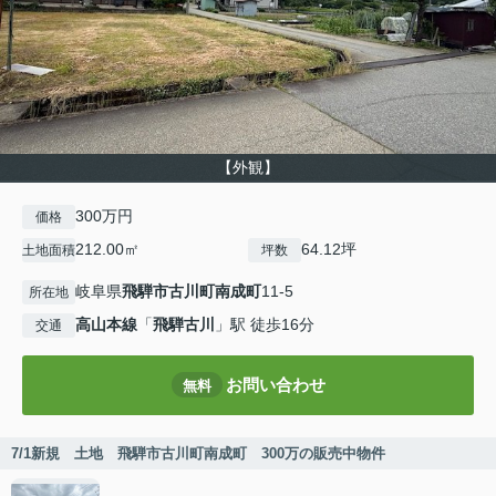
【外観】
300万円
価格
212.00㎡
64.12坪
土地面積
坪数
岐阜県
飛騨市
古川町南成町
11-5
所在地
高山本線
「
飛騨古川
」駅 徒歩16分
交通
お問い合わせ
無料
7/1新規 土地 飛騨市古川町南成町 300万の販売中物件