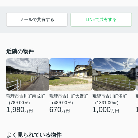
メールで共有する
LINEで共有する
近隣の物件
飛騨市古川町大野町
飛騨市古川町南成町
飛騨市古川町沼町
- (489.00㎡)
- (789.00㎡)
- (1331.00㎡)
-
670
1,980
1,000
万円
万円
万円
よく見られている物件