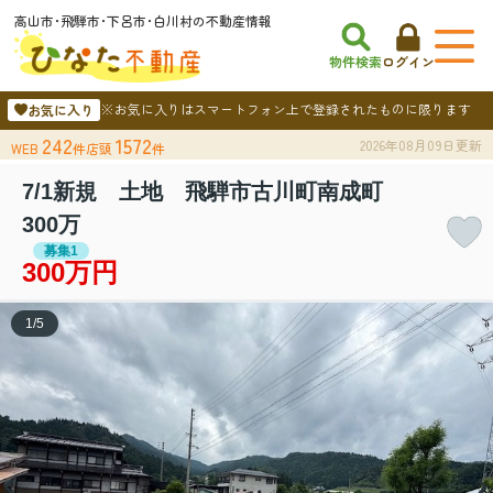
高山市･飛騨市･下呂市･白川村の不動産情報
物件検索
ログイン
※お気に入りはスマートフォン上で登録されたものに限ります
お気に入り
242
1572
2026年08月09日更新
WEB
件
店頭
件
7/1新規 土地 飛騨市古川町南成町
300万
募集1
300万円
1
/
5