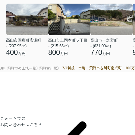
高山市国府町広瀬町
高山市上岡本町５丁目
高山市一之宮町
- (297.95㎡)
- (215.55㎡)
- (631.00㎡)
-
400
800
770
万円
万円
万円
7/1新規 土地 飛騨市古川町南成町 300万
動産
飛騨市の土地一覧
飛騨古川駅
フォームでの
お問い合わせ
はこちら