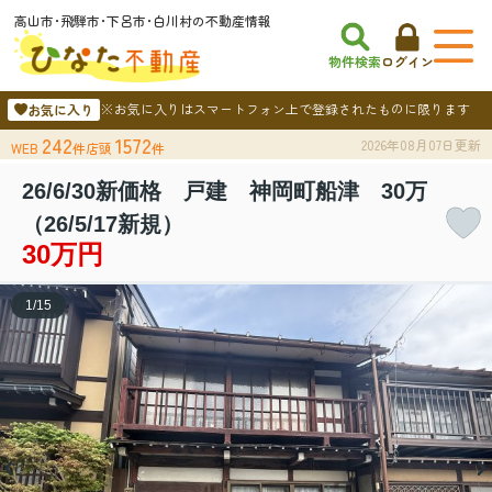
高山市･飛騨市･下呂市･白川村の不動産情報
物件検索
ログイン
※お気に入りはスマートフォン上で登録されたものに限ります
お気に入り
242
1572
2026年08月07日更新
WEB
件
店頭
件
26/6/30新価格 戸建 神岡町船津 30万
（26/5/17新規）
30万円
1
/
15