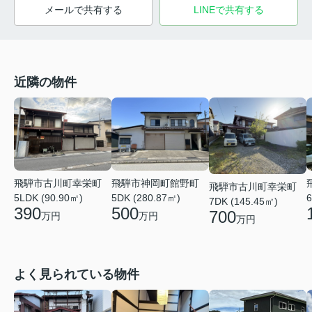
メールで共有する
LINEで共有する
近隣の物件
飛騨市古川町幸栄町
飛騨市神岡町館野町
飛騨市古川町幸栄町
5LDK (90.90㎡)
5DK (280.87㎡)
6
7DK (145.45㎡)
390
500
700
万円
万円
万円
よく見られている物件