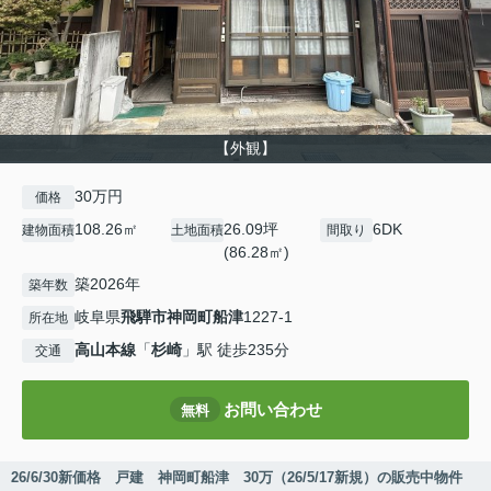
【外観】
30万円
価格
108.26㎡
26.09坪
6DK
建物面積
土地面積
間取り
(86.28㎡)
築2026年
築年数
岐阜県
飛騨市
神岡町船津
1227-1
所在地
高山本線
「
杉崎
」駅 徒歩235分
交通
お問い合わせ
無料
26/6/30新価格 戸建 神岡町船津 30万（26/5/17新規）の販売中物件