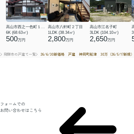
高山市西之一色町１丁目
高山市八軒町２丁目
高山市江名子町
6K (68.63㎡)
1LDK (38.34㎡)
3LDK (104.10㎡)
3
500
2,800
2,650
万円
万円
万円
26/6/30新価格 戸建 神岡町船津 30万（26/5/17新規
産
飛騨市の戸建て一覧
フォームでの
お問い合わせ
はこちら